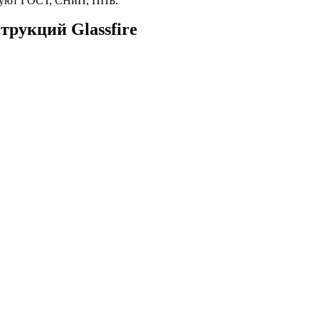
твуют ГОСТ, СНиП, ППБ.
рукций Glassfire