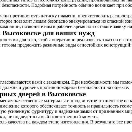
й безопасности. Подобная потребность обычно возникает при о
мени противостоять натиску пламени, препятствовать распростр
торое позволит людям безопасно эвакуироваться из опасной зон
омпании, позвоните нам в рабочее время или оставьте заявку на
 Высоковске для ваших нужд
стями для того, чтобы оперативно реализовать заказ на изгот
ы готовы предложить различные виды огнестойких конструкций:
гласовываются нами с заказчиком. При необходимости мы помо
т должный уровень противопожарной безопасности на объекте.
рных дверей в Высоковске
еняет качественные материалы и продвинутое техническое осна
менение которого обеспечивает точность и правильность геоме
ную усиленную фурнитуру и надёжные замки от признанных ми
ки, не подведёт в самый ответственный момент.
ь качества на каждом этапе изготовления. В результате все п