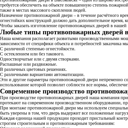
требуется обеспечить на объекте повышенную степень пожарно
также в местах массового скопления людей.
Назначение противопожарной двери – в течение расчётного вре
огнестойких конструкций должно дать дополнительное время, ко
Чтобы заказать изготовление противопожарных дверей в нашей к
Любые типы противопожарных дверей в
Наша компания располагает развитыми производственными мощно
зависимости от специфики объекта и потребностей заказчика м
С различной степенью огнестойкости.
С остеклением или без такового.
Одностворчатые или с двумя створками.
Распашные или раздвижные.
В различных цветовых решениях.
С различными вариантами автоматизации.
Эти и другие параметры противопожарной двери непременно со
использование которой позволит соблюсти все нормы, обеспечи
Современное производство противопожа
При производстве противопожарных дверей наша компания прим
протекают на современном производственном оборудовании, при
При монтаже противопожарной двери мы используем специаль
быть уверены в том, что дверь выдержит все положенные нагруз
Каждая единица нашей продукции проходит пристальный контрол
строгим строительным и противопожарным требованиям: