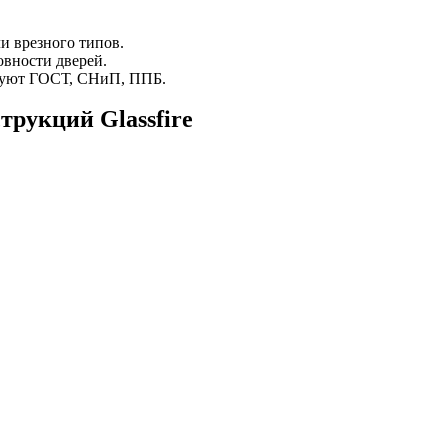
и врезного типов.
овности дверей.
твуют ГОСТ, СНиП, ППБ.
рукций Glassfire