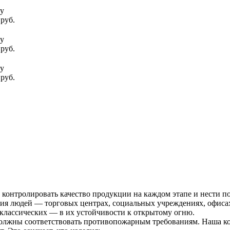
су
 руб.
су
 руб.
су
 руб.
контролировать качество продукции на каждом этапе и нести пол
ния людей — торговых центрах, социальных учреждениях, офиса
 классических — в их устойчивости к открытому огню.
олжны соответствовать противопожарным требованиям. Наша ко