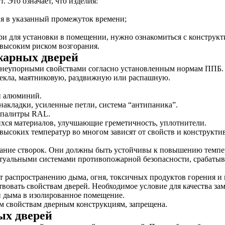
. Это означает, что изделия:
ия в указанный промежуток времени;
ри для установки в помещении, нужно ознакомиться с констру
 высоким риском возгорания.
жарных дверей
гнеупорными свойствами согласно установленным нормам ППБ.
текла, маятниковую, раздвижную или распашную.
й алюминий.
акладки, усиленные петли, система “антипаника”.
 палитры RAL.
ся материалов, улучшающие греметичность, уплотнители.
 высоких температур во многом зависят от свойств и конструкт
ание створок. Они должны быть устойчивы к повышению темпер
туальными системами противопожарной безопасности, срабатыв
 распространению дыма, огня, токсичных продуктов горения и г
овать свойствам дверей. Необходимое условие для качества зам
 дыма в изолированное помещение.
м свойствам дверным конструкциям, запрещена.
ых дверей