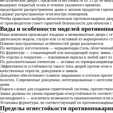
металлические двери с пределом огнестойкости от 15 до 90 минут
выдержат открытый огонь в течение указанного времени;
предотвратят распространение дыма и запахов продуктов горен
сдержат распространение огня внутри помещения.
Чтобы правильно выбрать металлические противопожарные две
от производителя станет гарантией безопасности для объектов с
Виды и особенности моделей противопо
Наша компания производит входные и межкомнатные двери с о
двупольную модель, глухую или со вставкой из жаропрочного с
Помимо конструктивных особенностей двери различаются:
По материалу изготовления — нержавеющая сталь, облегченны
По фурнитуре — стационарный или выпадающий порог, замки, н
По отделке и покрытию — порошковая окраска в любой цвет из
По дополнительным элементам — вставки из терморасширяющих
Эффективность устойчивости такого типа дверей против огня и
качественных порогов, доводчиков и замков.
Доводчики
обеспечивают плавное закрывание и плотное прилег
полотен. Современные доводчики, интегрированные с интеллек
дыма.
Пороги
служат для создания герметичной системы, препятствуют
Замки
должны по своим параметрам огнеустойчивости соответств
цилиндрового — исключить возможность проникновения огня и
Установка фурнитуры, не соответствующей по противопожарны
Пределы огнестойкости противопожарн