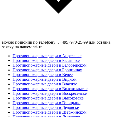
можно позвонив по телефону: 8 (495) 970-25-99 или оставив
заявку на нашем сайте.
Противопожарные двери в Апрелевке
Противопожарные двери в Балашихе
Противопожарные двери в Белоозёрском
Противопожарные двери в Бронницах
Противопожарные двери в Верее
Противопожарные двери в Видном
Противопожарные двери в Власихе
Противопожарные двери в Волоколамске
Противопожарные двери в Воскресенске
Противопожарные двери в Высоковске
Противопожарные двери в Голицыно
Противопожарные двери в Дедовске
Противопожарные двери в Дзержинском
Противопожарные двери в Дмитрове