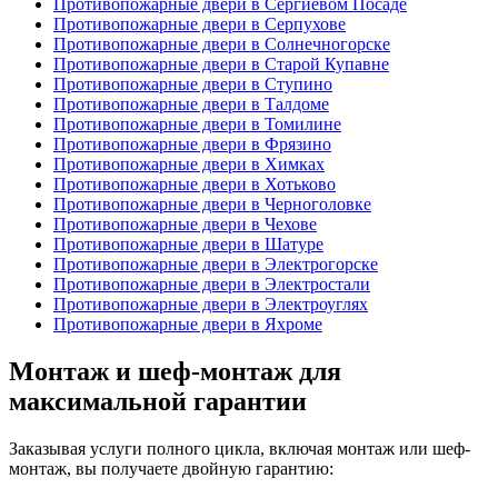
Противопожарные двери в Сергиевом Посаде
Противопожарные двери в Серпухове
Противопожарные двери в Солнечногорске
Противопожарные двери в Старой Купавне
Противопожарные двери в Ступино
Противопожарные двери в Талдоме
Противопожарные двери в Томилине
Противопожарные двери в Фрязино
Противопожарные двери в Химках
Противопожарные двери в Хотьково
Противопожарные двери в Черноголовке
Противопожарные двери в Чехове
Противопожарные двери в Шатуре
Противопожарные двери в Электрогорске
Противопожарные двери в Электростали
Противопожарные двери в Электроуглях
Противопожарные двери в Яхроме
Монтаж и шеф-монтаж для
максимальной гарантии
Заказывая услуги полного цикла, включая монтаж или шеф-
монтаж, вы получаете двойную гарантию: