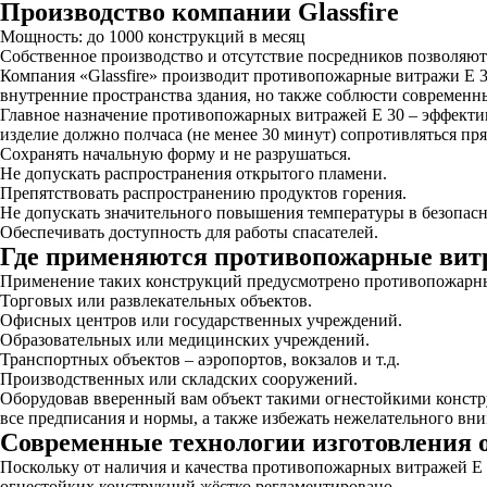
Производство компании Glassfire
Мощность: до 1000 конструкций в месяц
Собственное производство и отсутствие посредников позволяют 
Компания «Glassfire» производит противопожарные витражи E 3
внутренние пространства здания, но также соблюсти современн
Главное назначение противопожарных витражей E 30 – эффектив
изделие должно полчаса (не менее 30 минут) сопротивляться пр
Сохранять начальную форму и не разрушаться.
Не допускать распространения открытого пламени.
Препятствовать распространению продуктов горения.
Не допускать значительного повышения температуры в безопасн
Обеспечивать доступность для работы спасателей.
Где применяются противопожарные вит
Применение таких конструкций предусмотрено противопожарны
Торговых или развлекательных объектов.
Офисных центров или государственных учреждений.
Образовательных или медицинских учреждений.
Транспортных объектов – аэропортов, вокзалов и т.д.
Производственных или складских сооружений.
Оборудовав вверенный вам объект такими огнестойкими констр
все предписания и нормы, а также избежать нежелательного вн
Современные технологии изготовления 
Поскольку от наличия и качества противопожарных витражей E 
огнестойких конструкций жёстко регламентировано.