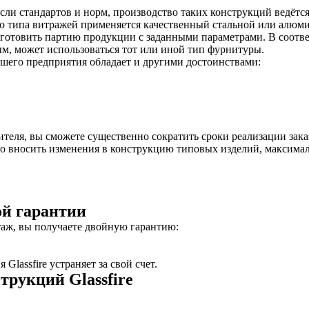
сли стандартов и норм, производство таких конструкций ведётс
о типа витражей применяется качественный стальной или алюми
готовить партию продукции с заданными параметрами. В соотве
м, может использоваться тот или иной тип фурнитуры.
шего предприятия обладает и другими достоинствами:
ля, вы сможете существенно сократить сроки реализации заказ
о вносить изменения в конструкцию типовых изделий, максимал
й гарантии
таж, вы получаете двойную гарантию:
lassfire устраняет за свой счет.
рукций Glassfire